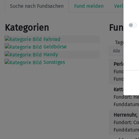
Suche nach Fundsachen
Fund melden
Verlust me
Kategorien
Fundsa
Fahrrad
Tage:
Geldbörse
Handy
Sonstiges
Perlenkett
Fundort: Kr
Funddatum:
Kette mit 
Fundort: H
Funddatum:
Herrenuhr, 
Fundort: Co
Funddatum: