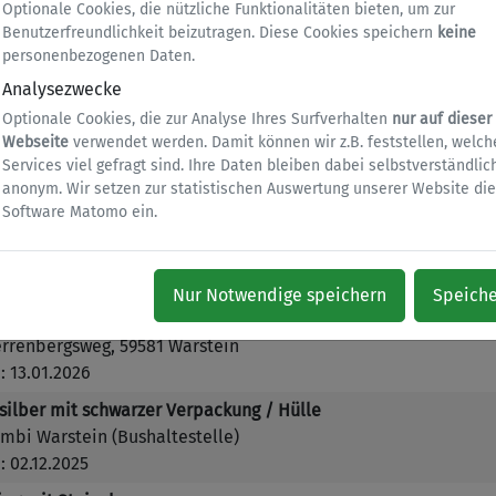
Optionale Cookies, die nützliche Funktionalitäten bieten, um zur
lden
Benutzerfreundlichkeit beizutragen. Diese Cookies speichern
keine
personenbezogenen Daten.
Analysezwecke
chen
Optionale Cookies, die zur Analyse Ihres Surfverhalten
nur auf dieser
Webseite
verwendet werden. Damit können wir z.B. feststellen, welch
Kategorie:
Sonstiges
Services viel gefragt sind. Ihre Daten bleiben dabei selbstverständlic
anonym. Wir setzen zur statistischen Auswertung unserer Website die
Software Matomo ein.
e
eisstraße Suttrop
 17.02.2026
Nur Notwendige speichern
Speich
Herzanhänger
errenbergsweg, 59581 Warstein
 13.01.2026
silber mit schwarzer Verpackung / Hülle
mbi Warstein (Bushaltestelle)
 02.12.2025