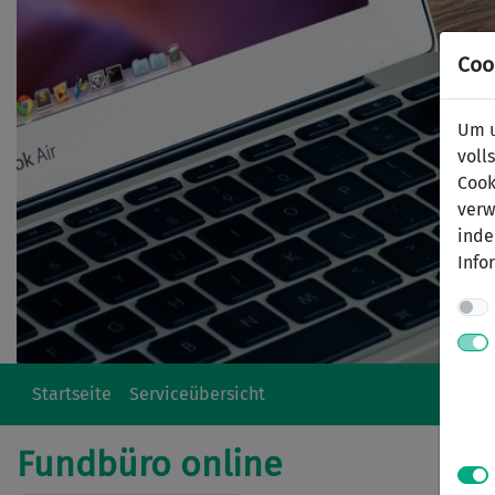
Coo
Um u
voll
Cook
verw
inde
Info
Startseite
Serviceübersicht
Fundbüro online