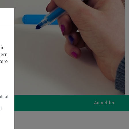
Sie
ern,
tere
lität
Anmelden
t.