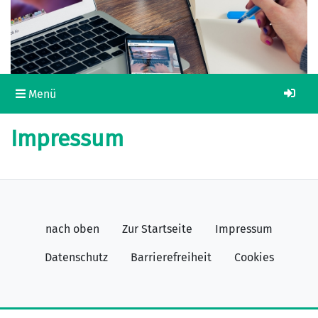
Navigation ein-/ausblenden
Anm
Menü
Impressum
nach oben
Zur Startseite
Impressum
Datenschutz
Barrierefreiheit
Cookies