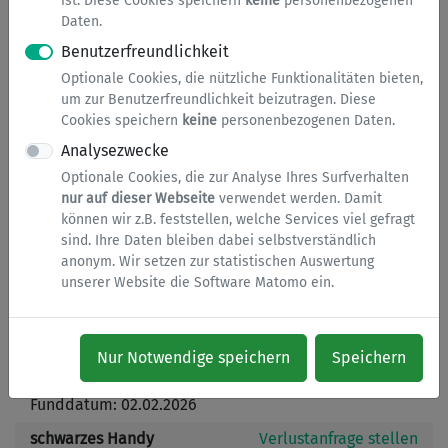
ist. Diese Cookies speichern
keine
personenbezogenen
Sonstiges
Daten.
Benutzerfreundlichkeit
Fundsachen
Optionale Cookies, die nützliche Funktionalitäten bieten,
um zur Benutzerfreundlichkeit beizutragen. Diese
Suchen
Cookies speichern
keine
personenbezogenen Daten.
Tage:
Kategorie:
Analysezwecke
Handy
Optionale Cookies, die zur Analyse Ihres Surfverhalten
nur auf dieser Webseite
verwendet werden. Damit
können wir z.B. feststellen, welche Services viel gefragt
Handy
Verlustanfrage stellen
sind. Ihre Daten bleiben dabei selbstverständlich
Fundort: Belecke, Lanfer
anonym. Wir setzen zur statistischen Auswertung
Funddatum: 12.02.2026
unserer Website die Software Matomo ein.
Mobiltelefon
Verlustanfrage stellen
Fundort: Bushaltestelle
Niederbergheim,
Nur Notwendige speichern
Speichern
Sauerlandstraße 5
Funddatum: 02.02.2026
schwarzes Handy
Verlustanfrage stellen