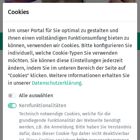
Cookies
Um unser Portal für Sie optimal zu gestalten und
Ihnen einen vollständigen Funktionsumfang bieten zu
Navigation ein-/ausblenden
Anm
Menü
können, verwenden wir Cookies. Bitte konfigurieren Sie
individuell, welche Cookie-Typen Sie verwenden
Fundbüro online
möchten. Sie können diese Einstellungen jederzeit
ändern, indem Sie im unteren Bereich der Seite auf
"Cookies" klicken. Weitere Informationen erhalten Sie
Suche nach Fundsachen
Fund melden
in unserer
Datenschutzerklärung
.
Verlust melden
Alle auswählen
Kernfunktionalitäten
Kategorien
Technisch notwendige Cookies, welche für die
grundlegende Funktionalität der Webseite benötigt
Fahrrad
werden, z.B. die Anmeldung. Bitte haben Sie Verständnis
Geldbörse
dafür, dass dieser Cookie-Typ daher nicht deaktivierbar
Handy