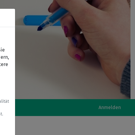
Sie
ern,
tere
lität
Anmelden
t.