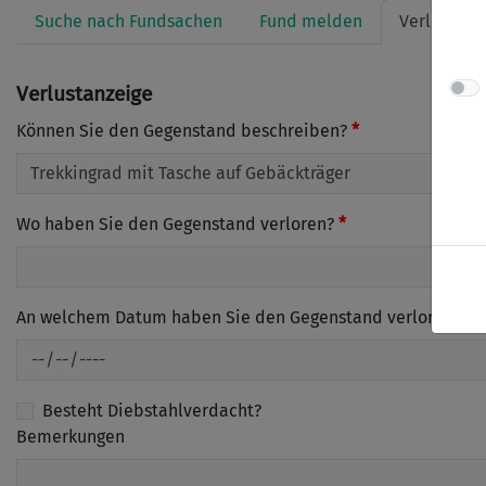
Suche nach Fundsachen
Fund melden
Verlust me
Verlustanzeige
Können Sie den Gegenstand beschreiben?
Wo haben Sie den Gegenstand verloren?
An welchem Datum haben Sie den Gegenstand verloren?
Besteht Diebstahlverdacht?
Bemerkungen