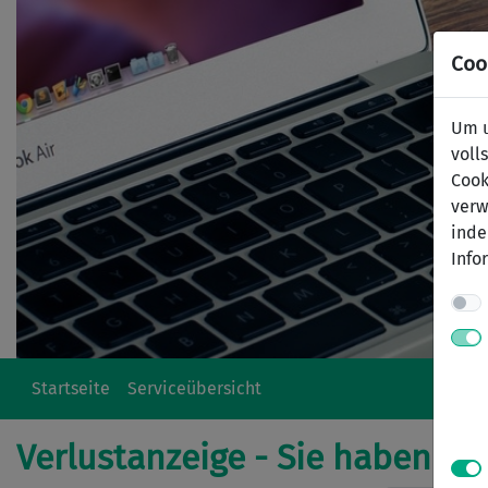
Coo
Um u
voll
Cook
verw
inde
Info
Startseite
Serviceübersicht
Verlustanzeige - Sie haben et